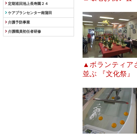
定期巡回池上長寿園２４
ケアプランセンター南蒲田
介護予防事業
介護職員初任者研修
▲ボランティア
並ぶ 『文化祭』