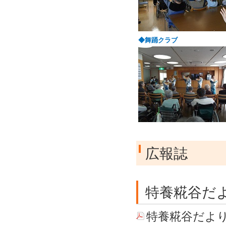
◆舞踊クラブ
広報誌
特養糀谷だ
特養糀谷だより 