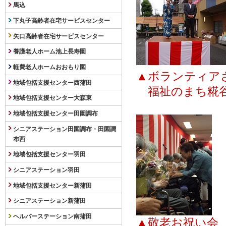
馬込
下丸子高齢者在宅サービスセンター
矢口高齢者在宅サービスセンター
養護老人ホーム池上長寿園
軽費老人ホームおおもり園
▲ボランティア
地域包括支援センター西蒲田
福祉のまち糀谷
地域包括支援センター大森東
地域包括支援センター田園調布
シニアステーション田園調布・田園調
布西
地域包括支援センター羽田
シニアステーション羽田
地域包括支援センター新蒲田
シニアステーション新蒲田
ヘルパーステーション南蒲田
▲
敬老お祝い会