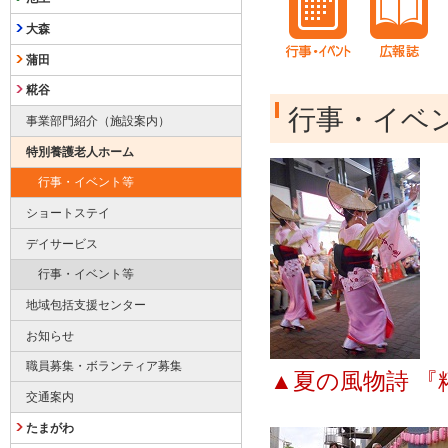
大森
蒲田
糀谷
行事・イベ
事業部門紹介（施設案内）
特別養護老人ホーム
行事・イベント等
ショートステイ
デイサービス
行事・イベント等
地域包括支援センター
お知らせ
職員募集・ボランティア募集
▲夏の風物詩 『
交通案内
たまがわ