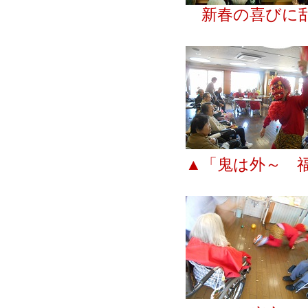
新春の喜びに
▲「鬼は外～ 