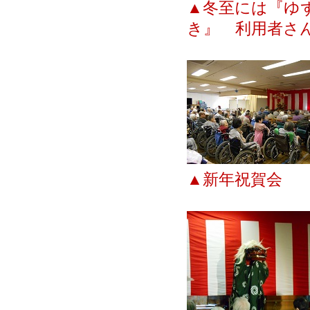
▲
冬至には『
き』 利用者さ
▲
新年祝賀会