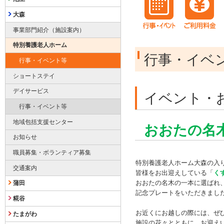
大森
事業部門紹介（施設案内）
特別養護老人ホーム
行事・イベ
行事・イベント等
ショートステイ
デイサービス
イベント・
行事・イベント等
地域包括支援センター
おおたの名
お知らせ
職員募集・ボランティア募集
特別養護老人ホーム大森の入
交通案内
皆様をお出迎えしている「
く
おおたの名木の一本に選ばれ
蒲田
記念プレートをいただきまし
糀谷
お近くにお越しの際には、ぜ
たまがわ
施設の花々とともに、お迎え