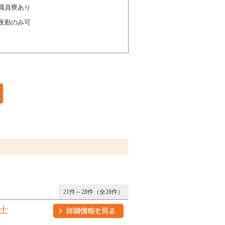
職員寮あり
夜勤のみ可
21件～28件（全28件）
士