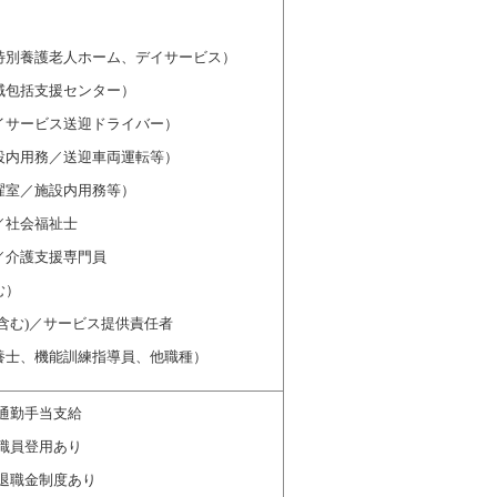
特別養護老人ホーム、デイサービス）
域包括支援センター）
イサービス送迎ドライバー）
設内用務／送迎車両運転等）
濯室／施設内用務等）
／社会福祉士
／介護支援専門員
む）
含む)／サービス提供責任者
養士、機能訓練指導員、他職種）
通勤手当支給
職員登用あり
退職金制度あり